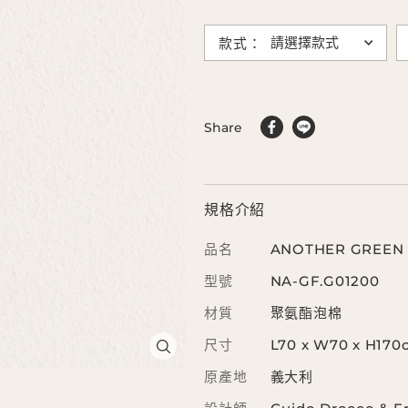
款式：
Share
規格介紹
品名
ANOTHER GREE
型號
NA-GF.G01200
材質
聚氨酯泡棉
尺寸
L70 x W70 x H17
原產地
義大利