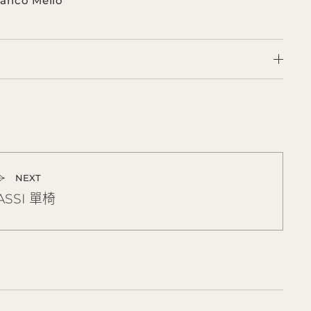
ranco Mello
NEXT
ASSI 單椅