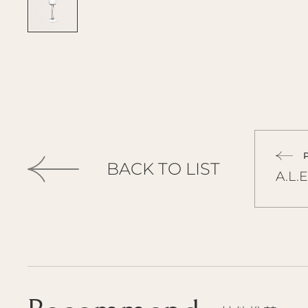
BACK TO LIST
A.L.