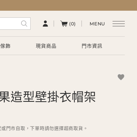
(0)
術傢飾
現貨商品
門市資訊
綠漿果造型壁掛衣帽架
配或門市自取，下單時請勿選擇超商取貨。