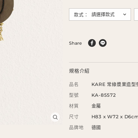
款式：
Share
規格介紹
品名
KARE 常綠漿果造
型號
KA-85572
材質
金屬
尺寸
H83 x W72 x D6c
品牌地
德國