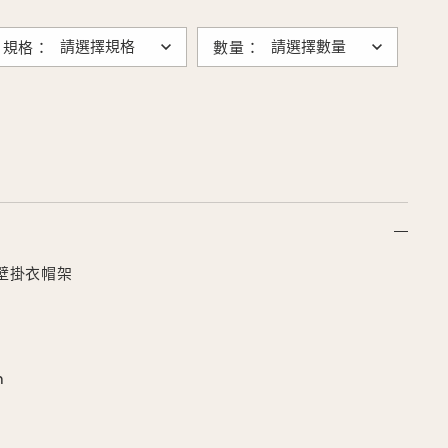
規格：
數量：
型壁掛衣帽架
m