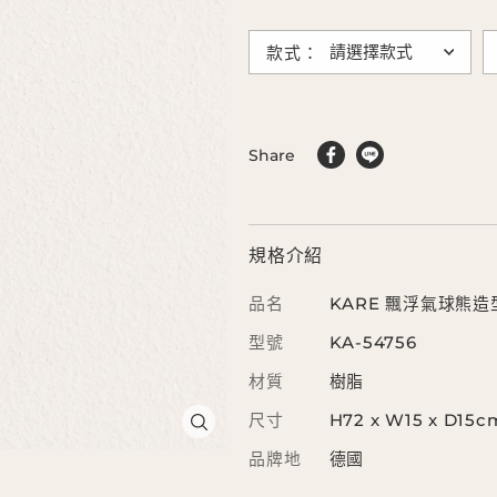
款式：
Share
規格介紹
品名
KARE 飄浮氣球熊造
型號
KA-54756
材質
樹脂
尺寸
H72 x W15 x D15c
品牌地
德國